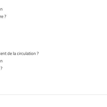
on
re ?
nt de la circulation ?
on
 ?