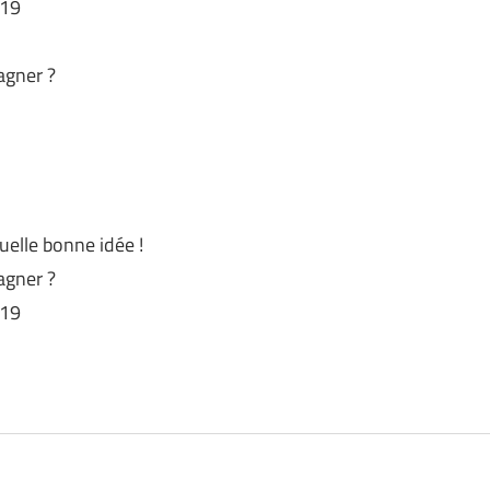
019
agner ?
elle bonne idée !
agner ?
019