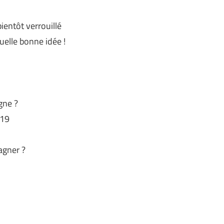
ientôt verrouillé
elle bonne idée !
gne ?
019
agner ?